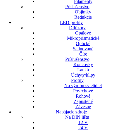
Filamenty
Príslušenstvo
Objimky
Redukcie
LED profily
Difúzory
Opálové
Mikroprismatické
Optické
Satinované
Číre
Príslušenstvo
Koncovky
Lanká
Úchyty/klipy
Profily
Na výrobu svietidiel
Povrchové
Rohové
Zapustené
Závesné
Napájacie zdroje
Na DIN lištu
12 V
24 V