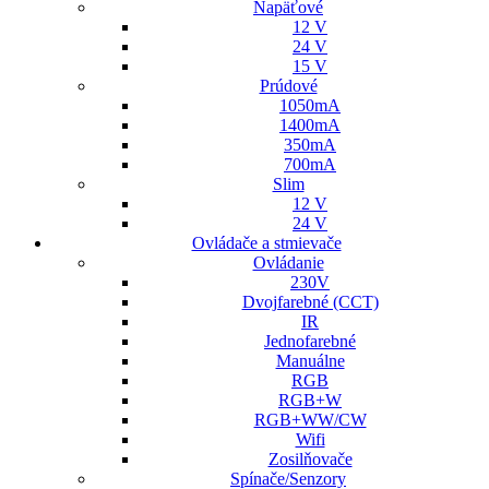
Napäťové
12 V
24 V
15 V
Prúdové
1050mA
1400mA
350mA
700mA
Slim
12 V
24 V
Ovládače a stmievače
Ovládanie
230V
Dvojfarebné (CCT)
IR
Jednofarebné
Manuálne
RGB
RGB+W
RGB+WW/CW
Wifi
Zosilňovače
Spínače/Senzory