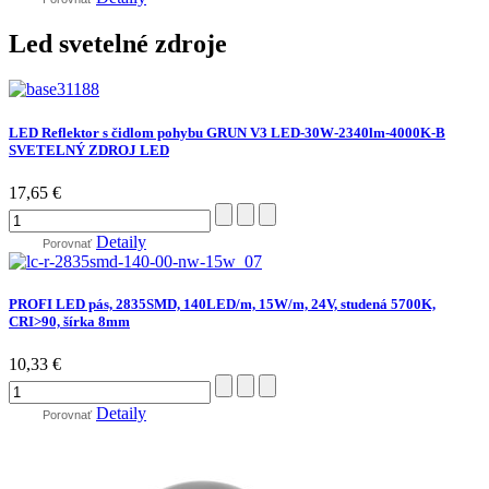
Led svetelné zdroje
LED Reflektor s čidlom pohybu GRUN V3 LED-30W-2340lm-4000K-B
SVETELNÝ ZDROJ LED
17,65 €
Detaily
Porovnať
PROFI LED pás, 2835SMD, 140LED/m, 15W/m, 24V, studená 5700K,
CRI>90, šírka 8mm
10,33 €
Detaily
Porovnať