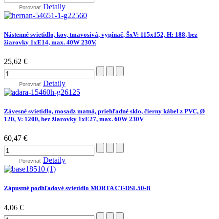
Detaily
Porovnať
Nástenné svietidlo, kov, tmavosivá, vypínač, ŠxV: 115x152, H: 188, bez
žiarovky 1xE14, max. 40W 230V.
25,62 €
Detaily
Porovnať
Závesné svietidlo, mosadz matná, priehľadné sklo, čierny kábel z PVC, Ø
120, V: 1200, bez žiarovky 1xE27, max. 60W 230V
60,47 €
Detaily
Porovnať
Zápustné podhľadové svietidlo MORTA CT-DSL50-B
4,06 €