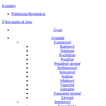
Kontakty
Prihlásenie/Registrácia
Úvod
Svietidlá
Exterierové
Batériové
Nástenné
Pochôdzne
Pouličné
Prisadené stropné
Reflektorové
Senzorové
Solárne
Stĺpikové
Vianočné
Záhradné
Zapustené stropné
Závesné
Interierové