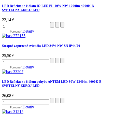
LED Reflektor s čidlom IQ-LED FL-10W-NW-1200lm-4000K-B
SVETELNÝ ZDROJ LED
22,14 €
Detaily
Porovnať
Stropné zapustené svietidlo LED 24W-NW-SN IP44/20
25,50 €
Detaily
Porovnať
LED Reflektor s čidlom pohybu ANTEM LED-30W-2340lm-4000K-B
SVETELNÝ ZDROJ LED
26,08 €
Detaily
Porovnať