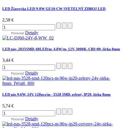
LED Žiarovka LED N 8W GU10-CW SVETELNÝ ZDROJ LED
2,58 €
Detaily
Porovnať
LED pás, 2835SMD, 60LED/m, 4.8W/m, 12V, 3000K, CRI>80, šírka 8mm
3,44 €
Detaily
Porovnať
LED pás 9,6W, 24V, 120pcs/m - 3528 SMD, zelený, IP20, šírka 8mm
5,74 €
Detaily
Porovnať