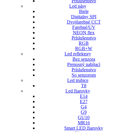
Príslušenstvo
Led pásy
Biele
Digitalny SPI
Dvojfarebné CCT
Farebné/UV
NEON flex
Príslušenstvo
RGB
RGB+W
Led reflektory
Bez senzora
Prenosný nabíjací
Príslušenstvo
So senzorom
Led trubice
T8
Led žiarovky
E14
E27
G4
G9
GU10
MR16
Smart LED žiarovky