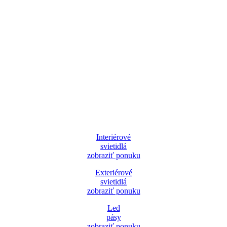
Interiérové
svietidlá
zobraziť ponuku
Exteriérové
svietidlá
zobraziť ponuku
Led
pásy
zobraziť ponuku