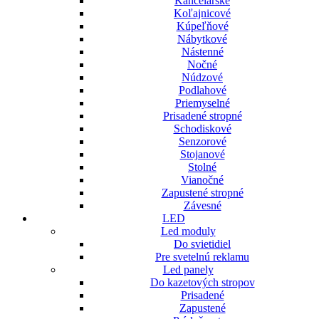
Kancelárske
Koľajnicové
Kúpeľňové
Nábytkové
Nástenné
Nočné
Núdzové
Podlahové
Priemyselné
Prisadené stropné
Schodiskové
Senzorové
Stojanové
Stolné
Vianočné
Zapustené stropné
Závesné
LED
Led moduly
Do svietidiel
Pre svetelnú reklamu
Led panely
Do kazetových stropov
Prisadené
Zapustené