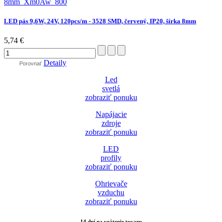
LED pás 9,6W, 24V, 120pcs/m - 3528 SMD, červený, IP20, šírka 8mm
5,74 €
Detaily
Porovnať
Led
svetlá
zobraziť ponuku
Napájacie
zdroje
zobraziť ponuku
LED
profily
zobraziť ponuku
Ohrievače
vzduchu
zobraziť ponuku
14 dní na vrátenie tovaru