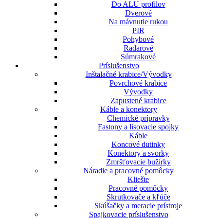
Do ALU profilov
Dverové
Na mávnutie rukou
PIR
Pohybové
Radarové
Súmrakové
Príslušenstvo
Inštalačné krabice/Vývodky
Povrchové krabice
Vývodky
Zapustené krabice
Káble a konektory
Chemické prípravky
Fastony a lisovacie spojky
Káble
Koncové dutinky
Konektory a svorky
Zmršťovacie bužírky
Náradie a pracovné pomôcky
Kliešte
Pracovné pomôcky
Skrutkovače a kľúče
Skúšačky a meracie prístroje
Spajkovacie príslušenstvo