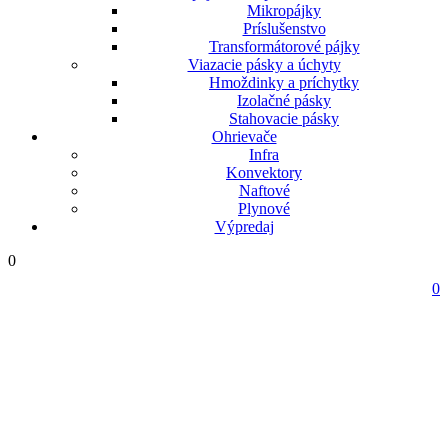
Mikropájky
Príslušenstvo
Transformátorové pájky
Viazacie pásky a úchyty
Hmoždinky a príchytky
Izolačné pásky
Stahovacie pásky
Ohrievače
Infra
Konvektory
Naftové
Plynové
Výpredaj
0
0