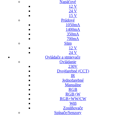
Napäťové
12 V
24 V
15 V
Prúdové
1050mA
1400mA
350mA
700mA
Slim
12 V
24 V
Ovládače a stmievače
Ovládanie
230V
Dvojfarebné (CCT)
IR
Jednofarebné
Manuálne
RGB
RGB+W
RGB+WW/CW
Wifi
Zosilňovače
Spínače/Senzory