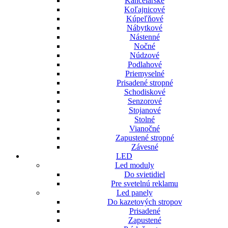
Kancelárske
Koľajnicové
Kúpeľňové
Nábytkové
Nástenné
Nočné
Núdzové
Podlahové
Priemyselné
Prisadené stropné
Schodiskové
Senzorové
Stojanové
Stolné
Vianočné
Zapustené stropné
Závesné
LED
Led moduly
Do svietidiel
Pre svetelnú reklamu
Led panely
Do kazetových stropov
Prisadené
Zapustené