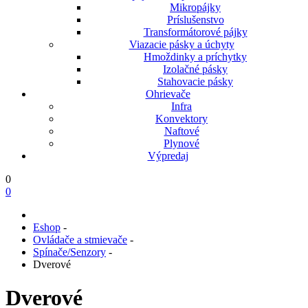
Mikropájky
Príslušenstvo
Transformátorové pájky
Viazacie pásky a úchyty
Hmoždinky a príchytky
Izolačné pásky
Stahovacie pásky
Ohrievače
Infra
Konvektory
Naftové
Plynové
Výpredaj
0
0
Eshop
-
Ovládače a stmievače
-
Spínače/Senzory
-
Dverové
Dverové