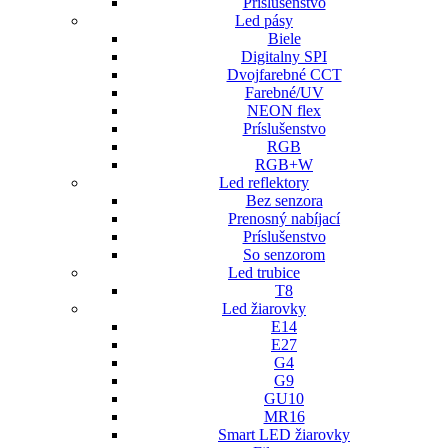
Príslušenstvo
Led pásy
Biele
Digitalny SPI
Dvojfarebné CCT
Farebné/UV
NEON flex
Príslušenstvo
RGB
RGB+W
Led reflektory
Bez senzora
Prenosný nabíjací
Príslušenstvo
So senzorom
Led trubice
T8
Led žiarovky
E14
E27
G4
G9
GU10
MR16
Smart LED žiarovky