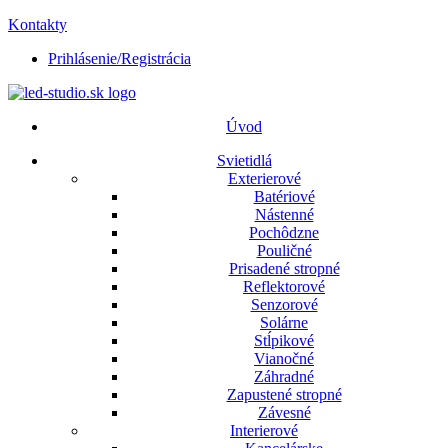
Kontakty
Prihlásenie/Registrácia
Úvod
Svietidlá
Exterierové
Batériové
Nástenné
Pochôdzne
Pouličné
Prisadené stropné
Reflektorové
Senzorové
Solárne
Stĺpikové
Vianočné
Záhradné
Zapustené stropné
Závesné
Interierové