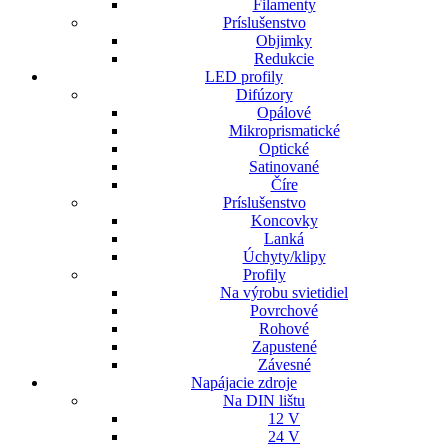
Filamenty
Príslušenstvo
Objimky
Redukcie
LED profily
Difúzory
Opálové
Mikroprismatické
Optické
Satinované
Číre
Príslušenstvo
Koncovky
Lanká
Úchyty/klipy
Profily
Na výrobu svietidiel
Povrchové
Rohové
Zapustené
Závesné
Napájacie zdroje
Na DIN lištu
12 V
24 V