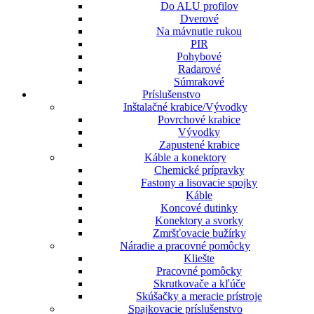
Do ALU profilov
Dverové
Na mávnutie rukou
PIR
Pohybové
Radarové
Súmrakové
Príslušenstvo
Inštalačné krabice/Vývodky
Povrchové krabice
Vývodky
Zapustené krabice
Káble a konektory
Chemické prípravky
Fastony a lisovacie spojky
Káble
Koncové dutinky
Konektory a svorky
Zmršťovacie bužírky
Náradie a pracovné pomôcky
Kliešte
Pracovné pomôcky
Skrutkovače a kľúče
Skúšačky a meracie prístroje
Spajkovacie príslušenstvo