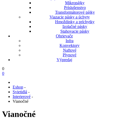
Mikropájky
Príslušenstvo
Transformátorové pájky
Viazacie pásky a úchyty
Hmoždinky a príchytky
Izolačné pásky
Stahovacie pásky
Ohrievače
Infra
Konvektory
Naftové
Plynové
Výpredaj
0
0
Eshop
-
Svietidlá
-
Interierové
-
Vianočné
Vianočné