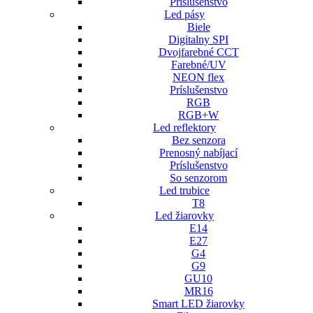
Príslušenstvo
Led pásy
Biele
Digitalny SPI
Dvojfarebné CCT
Farebné/UV
NEON flex
Príslušenstvo
RGB
RGB+W
Led reflektory
Bez senzora
Prenosný nabíjací
Príslušenstvo
So senzorom
Led trubice
T8
Led žiarovky
E14
E27
G4
G9
GU10
MR16
Smart LED žiarovky