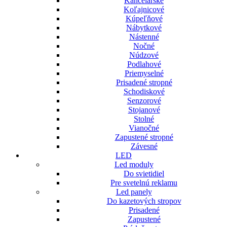
Kancelárske
Koľajnicové
Kúpeľňové
Nábytkové
Nástenné
Nočné
Núdzové
Podlahové
Priemyselné
Prisadené stropné
Schodiskové
Senzorové
Stojanové
Stolné
Vianočné
Zapustené stropné
Závesné
LED
Led moduly
Do svietidiel
Pre svetelnú reklamu
Led panely
Do kazetových stropov
Prisadené
Zapustené