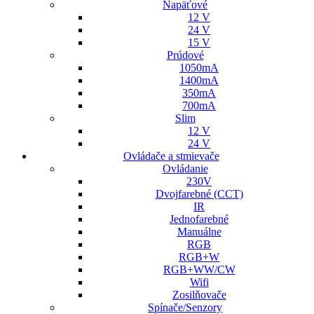
Napäťové
12 V
24 V
15 V
Prúdové
1050mA
1400mA
350mA
700mA
Slim
12 V
24 V
Ovládače a stmievače
Ovládanie
230V
Dvojfarebné (CCT)
IR
Jednofarebné
Manuálne
RGB
RGB+W
RGB+WW/CW
Wifi
Zosilňovače
Spínače/Senzory