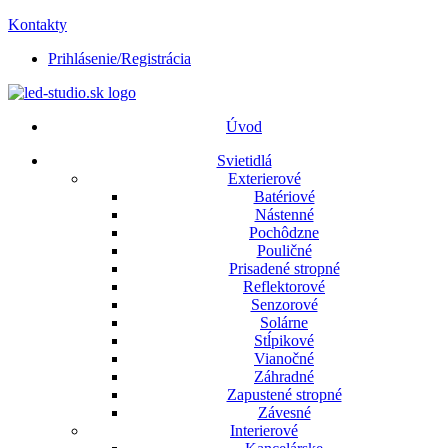
Kontakty
Prihlásenie/Registrácia
Úvod
Svietidlá
Exterierové
Batériové
Nástenné
Pochôdzne
Pouličné
Prisadené stropné
Reflektorové
Senzorové
Solárne
Stĺpikové
Vianočné
Záhradné
Zapustené stropné
Závesné
Interierové