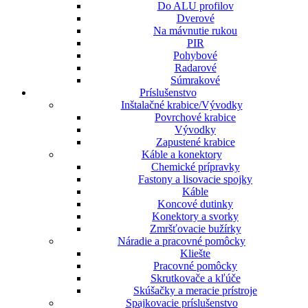
Do ALU profilov
Dverové
Na mávnutie rukou
PIR
Pohybové
Radarové
Súmrakové
Príslušenstvo
Inštalačné krabice/Vývodky
Povrchové krabice
Vývodky
Zapustené krabice
Káble a konektory
Chemické prípravky
Fastony a lisovacie spojky
Káble
Koncové dutinky
Konektory a svorky
Zmršťovacie bužírky
Náradie a pracovné pomôcky
Kliešte
Pracovné pomôcky
Skrutkovače a kľúče
Skúšačky a meracie prístroje
Spajkovacie príslušenstvo