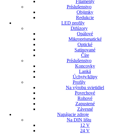
Filamenty
Príslušenstvo
Objimky
Redukcie
LED profily
Difúzory
Opálové
Mikroprismatické
Optické
Satinované
Číre
Príslušenstvo
Koncovky
Lanká
Úchyty/klipy
Profily
Na výrobu svietidiel
Povrchové
Rohové
Zapustené
Závesné
Napájacie zdroje
Na DIN lištu
12 V
24 V