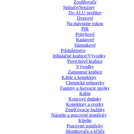
Zosilňovače
Spínače/Senzory
Do ALU profilov
Dverové
Na mávnutie rukou
PIR
Pohybové
Radarové
Súmrakové
Príslušenstvo
Inštalačné krabice/Vývodky
Povrchové krabice
Vývodky
Zapustené krabice
Káble a konektory
Chemické prípravky
Fastony a lisovacie spojky
Káble
Koncové dutinky
Konektory a svorky
Zmršťovacie bužírky
Náradie a pracovné pomôcky
Kliešte
Pracovné pomôcky
Skrutkovače a kľúče