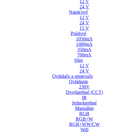
12 V
24 V
Napäťové
12 V
24 V
15 V
Prúdové
1050mA
1400mA
350mA
700mA
Slim
12 V
24 V
Ovládače a stmievače
Ovládanie
230V
Dvojfarebné (CCT)
IR
Jednofarebné
Manuálne
RGB
RGB+W
RGB+WW/CW
Wifi