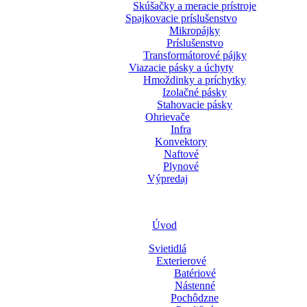
Skúšačky a meracie prístroje
Spajkovacie príslušenstvo
Mikropájky
Príslušenstvo
Transformátorové pájky
Viazacie pásky a úchyty
Hmoždinky a príchytky
Izolačné pásky
Stahovacie pásky
Ohrievače
Infra
Konvektory
Naftové
Plynové
Výpredaj
Úvod
Svietidlá
Exterierové
Batériové
Nástenné
Pochôdzne