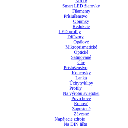
MR16
Smart LED žiarovky
Filamenty
Príslušenstvo
Objimky
Redukcie
LED profily
Difúzory
Opálové
Mikroprismatické
Optické
Satinované
Číre
Príslušenstvo
Koncovky
Lanká
Úchyty/klipy
Profily
Na výrobu svietidiel
Povrchové
Rohové
Zapustené
Závesné
Napájacie zdroje
Na DIN lištu