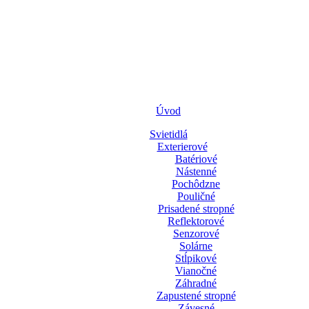
Úvod
Svietidlá
Exterierové
Batériové
Nástenné
Pochôdzne
Pouličné
Prisadené stropné
Reflektorové
Senzorové
Solárne
Stĺpikové
Vianočné
Záhradné
Zapustené stropné
Závesné