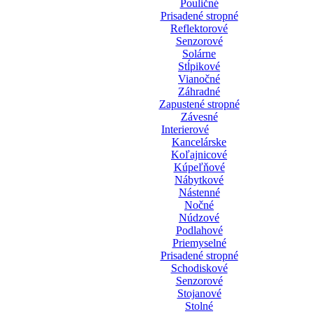
Pouličné
Prisadené stropné
Reflektorové
Senzorové
Solárne
Stĺpikové
Vianočné
Záhradné
Zapustené stropné
Závesné
Interierové
Kancelárske
Koľajnicové
Kúpeľňové
Nábytkové
Nástenné
Nočné
Núdzové
Podlahové
Priemyselné
Prisadené stropné
Schodiskové
Senzorové
Stojanové
Stolné