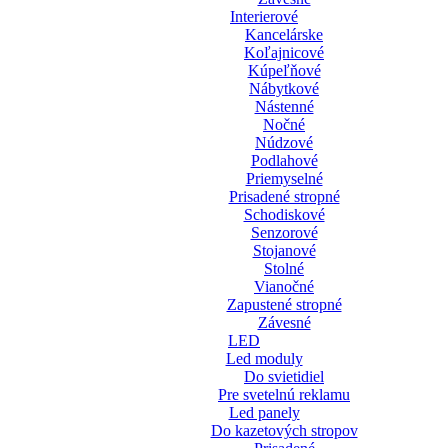
Interierové
Kancelárske
Koľajnicové
Kúpeľňové
Nábytkové
Nástenné
Nočné
Núdzové
Podlahové
Priemyselné
Prisadené stropné
Schodiskové
Senzorové
Stojanové
Stolné
Vianočné
Zapustené stropné
Závesné
LED
Led moduly
Do svietidiel
Pre svetelnú reklamu
Led panely
Do kazetových stropov