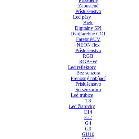
Prisadené
Zapustené
Príslušenstvo
Led pásy
Biele
Digitalny SPI
Dvojfarebné CCT
Farebné/UV
NEON flex
Príslušenstvo
RGB
RGB+W
Led reflektory
Bez senzora
Prenosný nabíjací
Príslušenstvo
So senzorom
Led trubice
T8
Led žiarovky
E14
E27
G4
G9
GU10