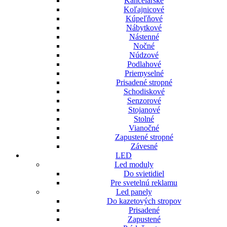
Kancelárske
Koľajnicové
Kúpeľňové
Nábytkové
Nástenné
Nočné
Núdzové
Podlahové
Priemyselné
Prisadené stropné
Schodiskové
Senzorové
Stojanové
Stolné
Vianočné
Zapustené stropné
Závesné
LED
Led moduly
Do svietidiel
Pre svetelnú reklamu
Led panely
Do kazetových stropov
Prisadené
Zapustené