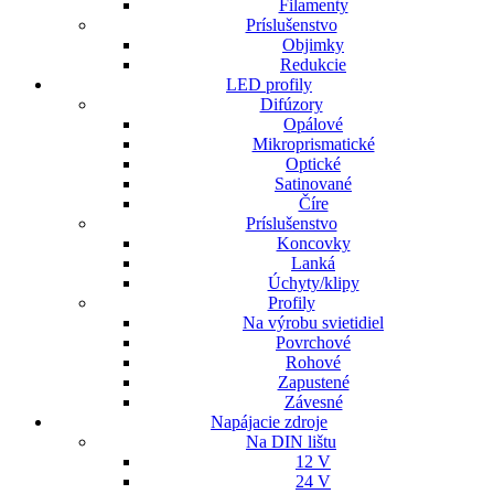
Filamenty
Príslušenstvo
Objimky
Redukcie
LED profily
Difúzory
Opálové
Mikroprismatické
Optické
Satinované
Číre
Príslušenstvo
Koncovky
Lanká
Úchyty/klipy
Profily
Na výrobu svietidiel
Povrchové
Rohové
Zapustené
Závesné
Napájacie zdroje
Na DIN lištu
12 V
24 V