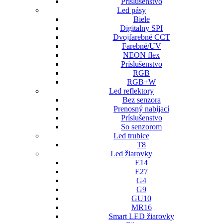
Príslušenstvo
Led pásy
Biele
Digitalny SPI
Dvojfarebné CCT
Farebné/UV
NEON flex
Príslušenstvo
RGB
RGB+W
Led reflektory
Bez senzora
Prenosný nabíjací
Príslušenstvo
So senzorom
Led trubice
T8
Led žiarovky
E14
E27
G4
G9
GU10
MR16
Smart LED žiarovky