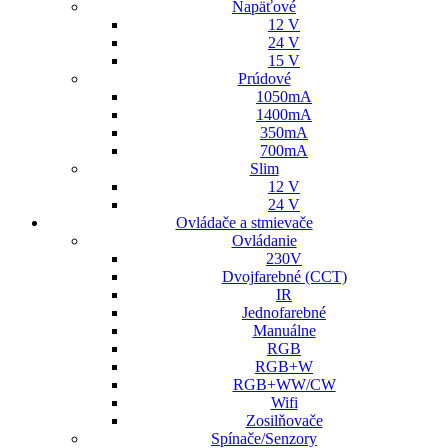
Napäťové
12 V
24 V
15 V
Prúdové
1050mA
1400mA
350mA
700mA
Slim
12 V
24 V
Ovládače a stmievače
Ovládanie
230V
Dvojfarebné (CCT)
IR
Jednofarebné
Manuálne
RGB
RGB+W
RGB+WW/CW
Wifi
Zosilňovače
Spínače/Senzory