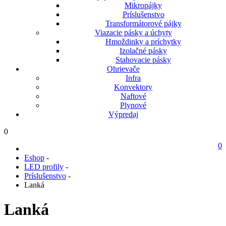
Mikropájky
Príslušenstvo
Transformátorové pájky
Viazacie pásky a úchyty
Hmoždinky a príchytky
Izolačné pásky
Stahovacie pásky
Ohrievače
Infra
Konvektory
Naftové
Plynové
Výpredaj
0
0
Eshop
-
LED profily
-
Príslušenstvo
-
Lanká
Lanká