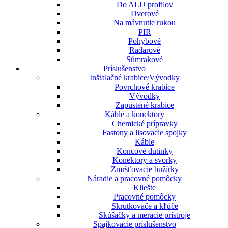
Do ALU profilov
Dverové
Na mávnutie rukou
PIR
Pohybové
Radarové
Súmrakové
Príslušenstvo
Inštalačné krabice/Vývodky
Povrchové krabice
Vývodky
Zapustené krabice
Káble a konektory
Chemické prípravky
Fastony a lisovacie spojky
Káble
Koncové dutinky
Konektory a svorky
Zmršťovacie bužírky
Náradie a pracovné pomôcky
Kliešte
Pracovné pomôcky
Skrutkovače a kľúče
Skúšačky a meracie prístroje
Spajkovacie príslušenstvo