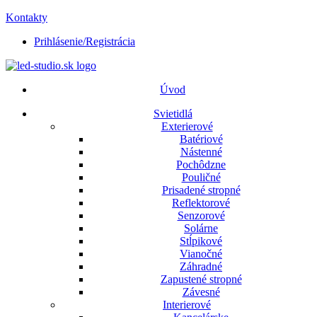
Kontakty
Prihlásenie/Registrácia
Úvod
Svietidlá
Exterierové
Batériové
Nástenné
Pochôdzne
Pouličné
Prisadené stropné
Reflektorové
Senzorové
Solárne
Stĺpikové
Vianočné
Záhradné
Zapustené stropné
Závesné
Interierové