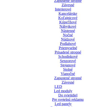
Zapustené stropné
Závesné
Interierové
Kancelárske
Koľajnicové
Kúpeľňové
Nábytkové
Nástenné
Nočné
Núdzové
Podlahové
Priemyselné
Prisadené stropné
Schodiskové
Senzorové
Stojanové
Stolné
Vianočné
Zapustené stropné
Závesné
LED
Led moduly
Do svietidiel
Pre svetelnú reklamu
Led panely