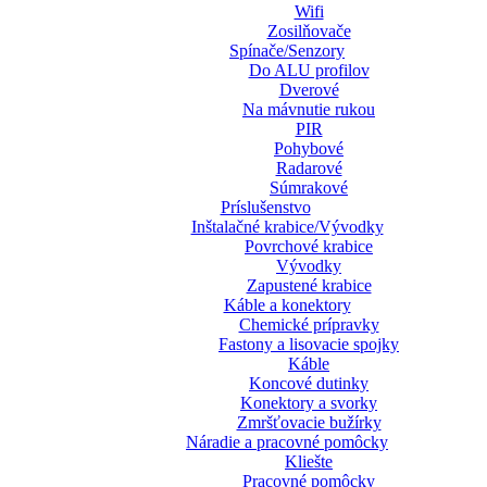
Wifi
Zosilňovače
Spínače/Senzory
Do ALU profilov
Dverové
Na mávnutie rukou
PIR
Pohybové
Radarové
Súmrakové
Príslušenstvo
Inštalačné krabice/Vývodky
Povrchové krabice
Vývodky
Zapustené krabice
Káble a konektory
Chemické prípravky
Fastony a lisovacie spojky
Káble
Koncové dutinky
Konektory a svorky
Zmršťovacie bužírky
Náradie a pracovné pomôcky
Kliešte
Pracovné pomôcky