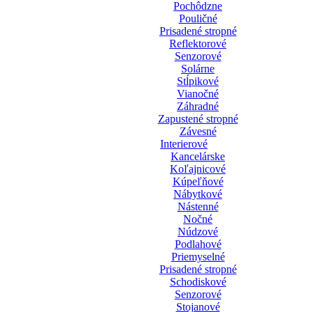
Pochôdzne
Pouličné
Prisadené stropné
Reflektorové
Senzorové
Solárne
Stĺpikové
Vianočné
Záhradné
Zapustené stropné
Závesné
Interierové
Kancelárske
Koľajnicové
Kúpeľňové
Nábytkové
Nástenné
Nočné
Núdzové
Podlahové
Priemyselné
Prisadené stropné
Schodiskové
Senzorové
Stojanové