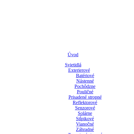
Úvod
Svietidlá
Exterierové
Batériové
Nástenné
Pochôdzne
Pouličné
Prisadené stropné
Reflektorové
Senzorové
Solárne
Stĺpikové
Vianočné
Záhradné