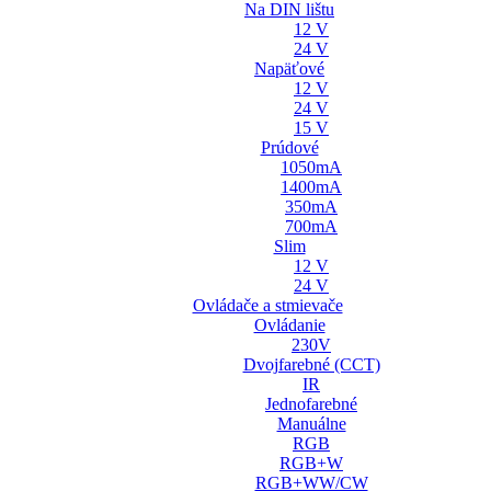
Na DIN lištu
12 V
24 V
Napäťové
12 V
24 V
15 V
Prúdové
1050mA
1400mA
350mA
700mA
Slim
12 V
24 V
Ovládače a stmievače
Ovládanie
230V
Dvojfarebné (CCT)
IR
Jednofarebné
Manuálne
RGB
RGB+W
RGB+WW/CW