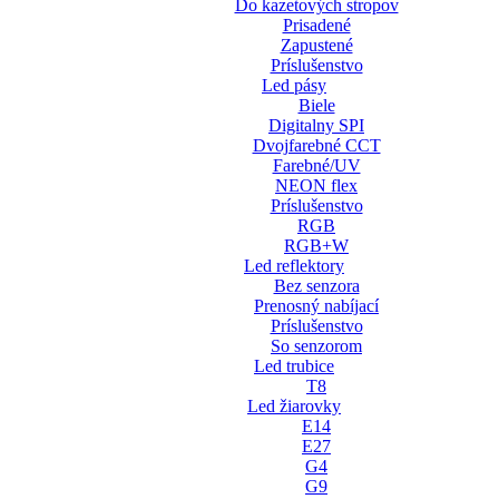
Do kazetových stropov
Prisadené
Zapustené
Príslušenstvo
Led pásy
Biele
Digitalny SPI
Dvojfarebné CCT
Farebné/UV
NEON flex
Príslušenstvo
RGB
RGB+W
Led reflektory
Bez senzora
Prenosný nabíjací
Príslušenstvo
So senzorom
Led trubice
T8
Led žiarovky
E14
E27
G4
G9