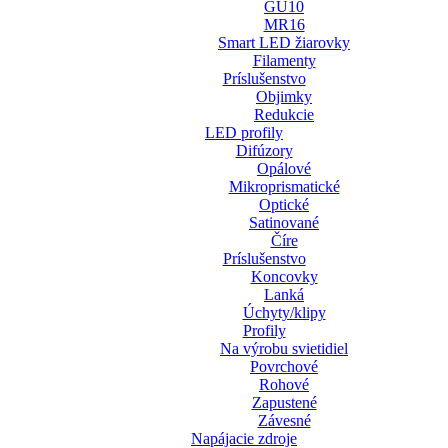
GU10
MR16
Smart LED žiarovky
Filamenty
Príslušenstvo
Objimky
Redukcie
LED profily
Difúzory
Opálové
Mikroprismatické
Optické
Satinované
Číre
Príslušenstvo
Koncovky
Lanká
Úchyty/klipy
Profily
Na výrobu svietidiel
Povrchové
Rohové
Zapustené
Závesné
Napájacie zdroje