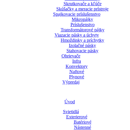
Skrutkovače a kľúče
Skúšačky a meracie prístroje
Spajkovacie príslušenstvo
Mikropájky
Príslušenstvo
Transformátorové pájky
Viazacie pásky a úchyty
Hmoždinky a príchytky
Izolačné pásky
Stahovacie pásky
Ohrievače
Infra
Konvektory
Naftové
Plynové
Výpredaj
Úvod
Svietidlá
Exterierové
Batériové
Nástenné