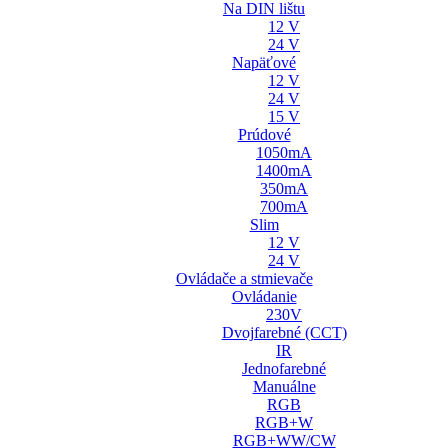
Na DIN lištu
12 V
24 V
Napäťové
12 V
24 V
15 V
Prúdové
1050mA
1400mA
350mA
700mA
Slim
12 V
24 V
Ovládače a stmievače
Ovládanie
230V
Dvojfarebné (CCT)
IR
Jednofarebné
Manuálne
RGB
RGB+W
RGB+WW/CW