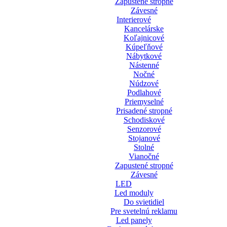
Zapustené stropné
Závesné
Interierové
Kancelárske
Koľajnicové
Kúpeľňové
Nábytkové
Nástenné
Nočné
Núdzové
Podlahové
Priemyselné
Prisadené stropné
Schodiskové
Senzorové
Stojanové
Stolné
Vianočné
Zapustené stropné
Závesné
LED
Led moduly
Do svietidiel
Pre svetelnú reklamu
Led panely