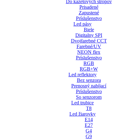
Do kazetových stropov
Prisadené
Zapustené
Príslušenstvo
Led pásy
Biele
Digitalny SPI
Dvojfarebné CCT
Farebné/UV
NEON flex
Príslušenstvo
RGB
RGB+W
Led reflektory
Bez senzora
Prenosný nabíjací
Príslušenstvo
So senzorom
Led trubice
T8
Led žiarovky
E14
E27
G4
G9