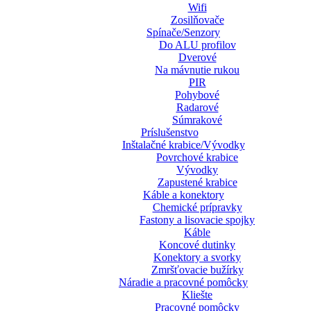
Wifi
Zosilňovače
Spínače/Senzory
Do ALU profilov
Dverové
Na mávnutie rukou
PIR
Pohybové
Radarové
Súmrakové
Príslušenstvo
Inštalačné krabice/Vývodky
Povrchové krabice
Vývodky
Zapustené krabice
Káble a konektory
Chemické prípravky
Fastony a lisovacie spojky
Káble
Koncové dutinky
Konektory a svorky
Zmršťovacie bužírky
Náradie a pracovné pomôcky
Kliešte
Pracovné pomôcky