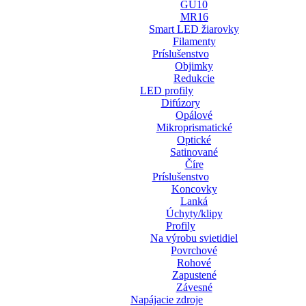
GU10
MR16
Smart LED žiarovky
Filamenty
Príslušenstvo
Objimky
Redukcie
LED profily
Difúzory
Opálové
Mikroprismatické
Optické
Satinované
Číre
Príslušenstvo
Koncovky
Lanká
Úchyty/klipy
Profily
Na výrobu svietidiel
Povrchové
Rohové
Zapustené
Závesné
Napájacie zdroje