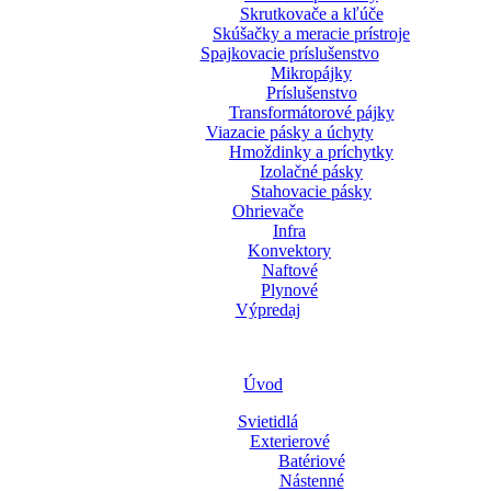
Skrutkovače a kľúče
Skúšačky a meracie prístroje
Spajkovacie príslušenstvo
Mikropájky
Príslušenstvo
Transformátorové pájky
Viazacie pásky a úchyty
Hmoždinky a príchytky
Izolačné pásky
Stahovacie pásky
Ohrievače
Infra
Konvektory
Naftové
Plynové
Výpredaj
Úvod
Svietidlá
Exterierové
Batériové
Nástenné