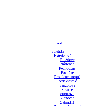
Úvod
Svietidlá
Exterierové
Batériové
Nástenné
Pochôdzne
Pouličné
Prisadené stropné
Reflektorové
Senzorové
Solárne
Stĺpikové
Vianočné
Záhradné