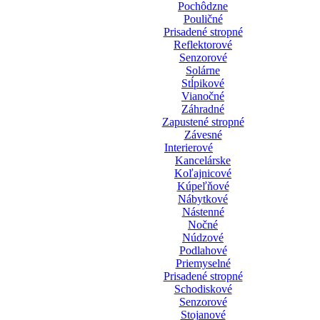
Pochôdzne
Pouličné
Prisadené stropné
Reflektorové
Senzorové
Solárne
Stĺpikové
Vianočné
Záhradné
Zapustené stropné
Závesné
Interierové
Kancelárske
Koľajnicové
Kúpeľňové
Nábytkové
Nástenné
Nočné
Núdzové
Podlahové
Priemyselné
Prisadené stropné
Schodiskové
Senzorové
Stojanové