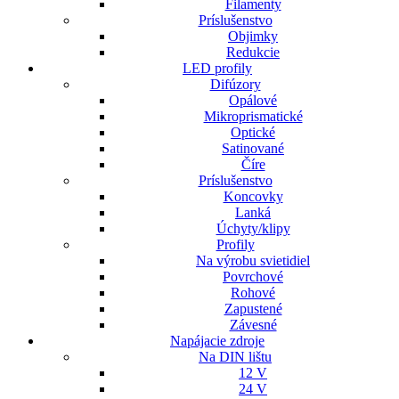
Filamenty
Príslušenstvo
Objimky
Redukcie
LED profily
Difúzory
Opálové
Mikroprismatické
Optické
Satinované
Číre
Príslušenstvo
Koncovky
Lanká
Úchyty/klipy
Profily
Na výrobu svietidiel
Povrchové
Rohové
Zapustené
Závesné
Napájacie zdroje
Na DIN lištu
12 V
24 V