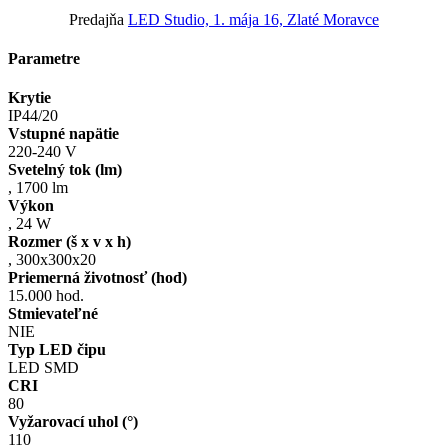
Predajňa
LED Studio, 1. mája 16, Zlaté Moravce
Parametre
Krytie
IP44/20
Vstupné napätie
220-240 V
Svetelný tok (lm)
,
1700 lm
Výkon
,
24 W
Rozmer (š x v x h)
,
300x300x20
Priemerná životnosť (hod)
15.000 hod.
Stmievateľné
NIE
Typ LED čipu
LED SMD
CRI
80
Vyžarovací uhol (°)
110