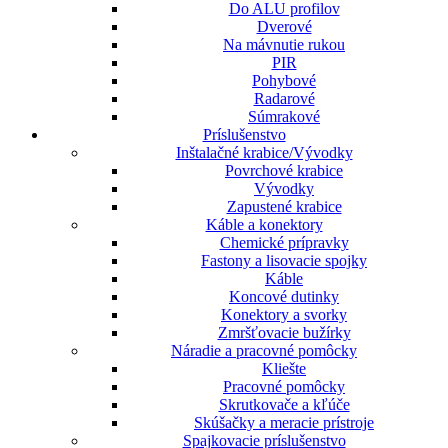
Do ALU profilov
Dverové
Na mávnutie rukou
PIR
Pohybové
Radarové
Súmrakové
Príslušenstvo
Inštalačné krabice/Vývodky
Povrchové krabice
Vývodky
Zapustené krabice
Káble a konektory
Chemické prípravky
Fastony a lisovacie spojky
Káble
Koncové dutinky
Konektory a svorky
Zmršťovacie bužírky
Náradie a pracovné pomôcky
Kliešte
Pracovné pomôcky
Skrutkovače a kľúče
Skúšačky a meracie prístroje
Spajkovacie príslušenstvo