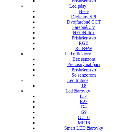
Príslušenstvo
Led pásy
Biele
Digitalny SPI
Dvojfarebné CCT
Farebné/UV
NEON flex
Príslušenstvo
RGB
RGB+W
Led reflektory
Bez senzora
Prenosný nabíjací
Príslušenstvo
So senzorom
Led trubice
T8
Led žiarovky
E14
E27
G4
G9
GU10
MR16
Smart LED žiarovky