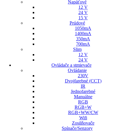
Napäťové
12 V
24 V
15 V
Prúdové
1050mA
1400mA
350mA
700mA
Slim
12 V
24 V
Ovládače a stmievače
Ovládanie
230V
Dvojfarebné (CCT)
IR
Jednofarebné
Manuálne
RGB
RGB+W
RGB+WW/CW
Wifi
Zosilňovače
Spínače/Senzory