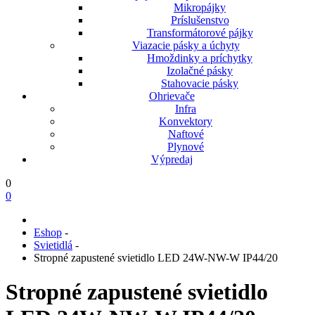
Mikropájky
Príslušenstvo
Transformátorové pájky
Viazacie pásky a úchyty
Hmoždinky a príchytky
Izolačné pásky
Stahovacie pásky
Ohrievače
Infra
Konvektory
Naftové
Plynové
Výpredaj
0
0
Eshop
-
Svietidlá
-
Stropné zapustené svietidlo LED 24W-NW-W IP44/20
Stropné zapustené svietidlo