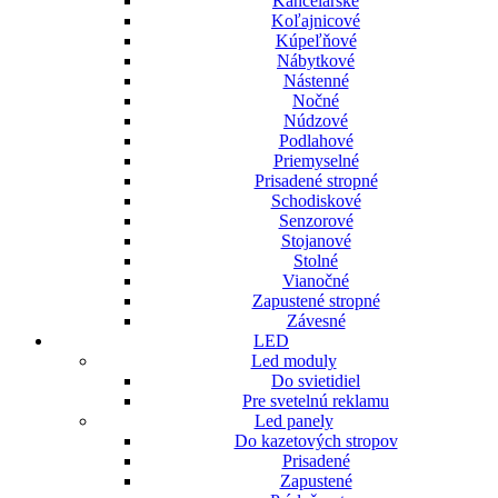
Kancelárske
Koľajnicové
Kúpeľňové
Nábytkové
Nástenné
Nočné
Núdzové
Podlahové
Priemyselné
Prisadené stropné
Schodiskové
Senzorové
Stojanové
Stolné
Vianočné
Zapustené stropné
Závesné
LED
Led moduly
Do svietidiel
Pre svetelnú reklamu
Led panely
Do kazetových stropov
Prisadené
Zapustené