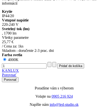
informácií
Krytie
IP44/20
Vstupné napätie
220-240 V
Svetelný tok (lm)
,
1700 lm
Všetky parametre
25,77 €
/ Cena za: 1ks
Skladom - doručenie 2-3 prac. dni
Farba svetla
4000K
KANLUX
Porovnať
Porovnať
Poradíme vám s výberom
Volajte na
0905 216 924
Napíšte nám
info@led-studio.sk