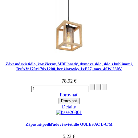
Závesné svietidlo, kov čierny, MDF hnedý, dymové sklo, sklo s bublinami,
DxŠxV:170x170x1200, bez žiarovky 1xE27, max. 40W 230V
78,92 €
Porovnať
Porovnať
Detaily
Zápustné podhľadové svietidlo QULES AC L-C/M
5,23 €