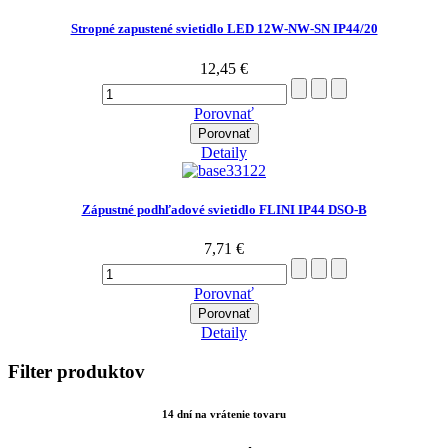
Stropné zapustené svietidlo LED 12W-NW-SN IP44/20
12,45 €
Porovnať
Porovnať
Detaily
Zápustné podhľadové svietidlo FLINI IP44 DSO-B
7,71 €
Porovnať
Porovnať
Detaily
Filter produktov
14 dní na vrátenie tovaru