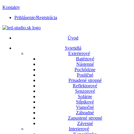
Kontakty
Prihlásenie/Registrácia
Úvod
Svietidlá
Exterierové
Batériové
Nástenné
Pochôdzne
Pouličné
Prisadené stropné
Reflektorové
Senzorové
Solárne
Stĺpikové
Vianočné
Záhradné
Zapustené stropné
Závesné
Interierové