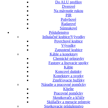
Do ALU profilov
Dverové
Na mávnutie rukou
PIR
Pohybové
Radarové
Súmrakové
Príslušenstvo
Inštalačné krabice/Vývodky
Povrchové krabice
Vývodky
Zapustené krabice
Káble a konektory
Chemické prípravky
Fastony a lisovacie spojky
Káble
Koncové dutinky
Konektory a svorky
Zmršťovacie bužírky
Náradie a pracovné pomôcky
Kliešte
Pracovné pomôcky
Skrutkovače a kľúče
Skúšačky a meracie prístroje
Spajkovacie príslušenstvo