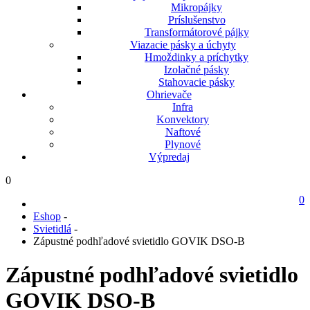
Mikropájky
Príslušenstvo
Transformátorové pájky
Viazacie pásky a úchyty
Hmoždinky a príchytky
Izolačné pásky
Stahovacie pásky
Ohrievače
Infra
Konvektory
Naftové
Plynové
Výpredaj
0
0
Eshop
-
Svietidlá
-
Zápustné podhľadové svietidlo GOVIK DSO-B
Zápustné podhľadové svietidlo
GOVIK DSO-B