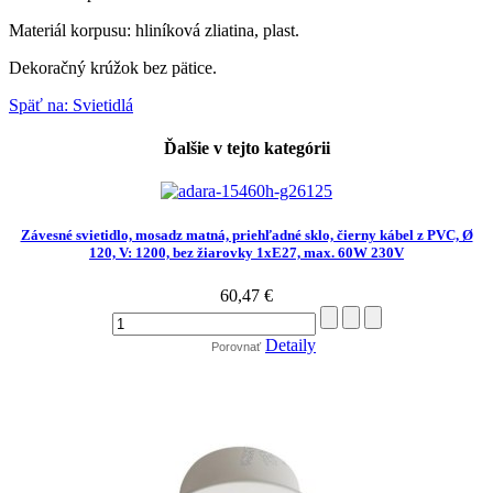
Materiál korpusu: hliníková zliatina, plast.
Dekoračný krúžok bez pätice.
Späť na: Svietidlá
Ďalšie v tejto kategórii
Závesné svietidlo, mosadz matná, priehľadné sklo, čierny kábel z PVC, Ø
120, V: 1200, bez žiarovky 1xE27, max. 60W 230V
60,47 €
Detaily
Porovnať