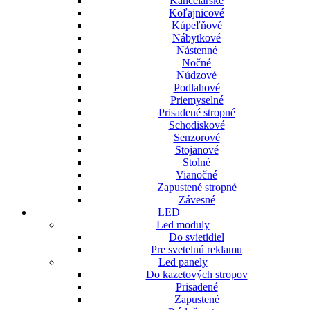
Kancelárske
Koľajnicové
Kúpeľňové
Nábytkové
Nástenné
Nočné
Núdzové
Podlahové
Priemyselné
Prisadené stropné
Schodiskové
Senzorové
Stojanové
Stolné
Vianočné
Zapustené stropné
Závesné
LED
Led moduly
Do svietidiel
Pre svetelnú reklamu
Led panely
Do kazetových stropov
Prisadené
Zapustené