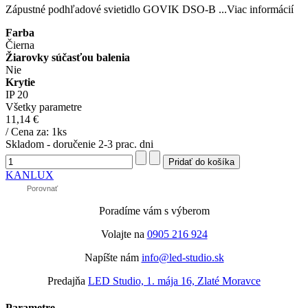
Zápustné podhľadové svietidlo GOVIK DSO-B
...Viac informácií
Farba
Čierna
Žiarovky súčasťou balenia
Nie
Krytie
IP 20
Všetky parametre
11,14 €
/ Cena za: 1ks
Skladom - doručenie 2-3 prac. dni
KANLUX
Porovnať
Poradíme vám s výberom
Volajte na
0905 216 924
Napíšte nám
info@led-studio.sk
Predajňa
LED Studio, 1. mája 16, Zlaté Moravce
Parametre