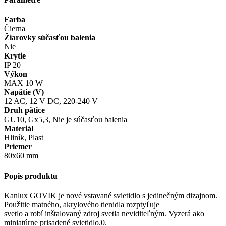
Farba
Čierna
Žiarovky súčasťou balenia
Nie
Krytie
IP 20
Výkon
MAX 10 W
Napätie (V)
12 AC
,
12 V DC
,
220-240 V
Druh pätice
GU10
,
Gx5,3
,
Nie je súčasťou balenia
Materiál
Hliník
,
Plast
Priemer
80x60 mm
Popis produktu
Kanlux GOVIK je nové vstavané svietidlo s jedinečným dizajnom.
Použitie matného, akrylového tienidla rozptyľuje
svetlo a robí inštalovaný zdroj svetla neviditeľným. Vyzerá ako
miniatúrne prisadené svietidlo.0.