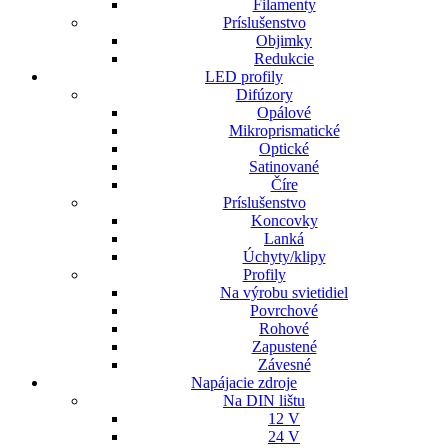
Filamenty
Príslušenstvo
Objimky
Redukcie
LED profily
Difúzory
Opálové
Mikroprismatické
Optické
Satinované
Číre
Príslušenstvo
Koncovky
Lanká
Úchyty/klipy
Profily
Na výrobu svietidiel
Povrchové
Rohové
Zapustené
Závesné
Napájacie zdroje
Na DIN lištu
12 V
24 V