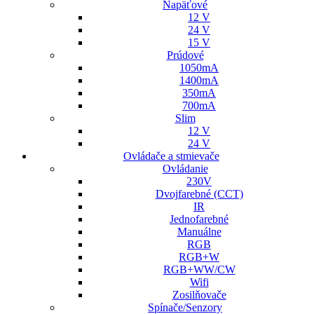
Napäťové
12 V
24 V
15 V
Prúdové
1050mA
1400mA
350mA
700mA
Slim
12 V
24 V
Ovládače a stmievače
Ovládanie
230V
Dvojfarebné (CCT)
IR
Jednofarebné
Manuálne
RGB
RGB+W
RGB+WW/CW
Wifi
Zosilňovače
Spínače/Senzory