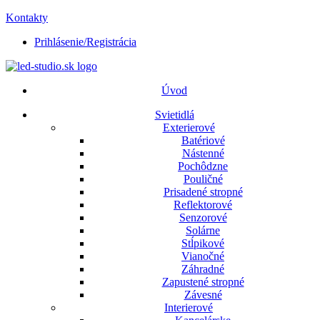
Kontakty
Prihlásenie/Registrácia
Úvod
Svietidlá
Exterierové
Batériové
Nástenné
Pochôdzne
Pouličné
Prisadené stropné
Reflektorové
Senzorové
Solárne
Stĺpikové
Vianočné
Záhradné
Zapustené stropné
Závesné
Interierové