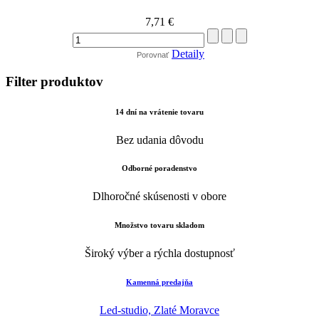
7,71 €
Detaily
Porovnať
Filter produktov
14 dní na vrátenie tovaru
Bez udania dôvodu
Odborné poradenstvo
Dlhoročné skúsenosti v obore
Množstvo tovaru skladom
Široký výber a rýchla dostupnosť
Kamenná predajňa
Led-studio, Zlaté Moravce