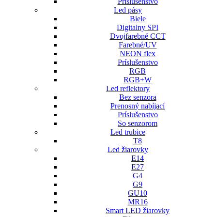
Príslušenstvo
Led pásy
Biele
Digitalny SPI
Dvojfarebné CCT
Farebné/UV
NEON flex
Príslušenstvo
RGB
RGB+W
Led reflektory
Bez senzora
Prenosný nabíjací
Príslušenstvo
So senzorom
Led trubice
T8
Led žiarovky
E14
E27
G4
G9
GU10
MR16
Smart LED žiarovky